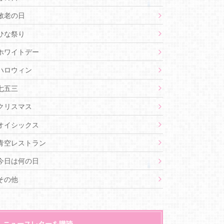
敬老の日
ひな祭り
ホワイトデー
ハロウィン
七五三
クリスマス
オイシックス
青空レストラン
今日は何の日
その他
ニュースレターを購読