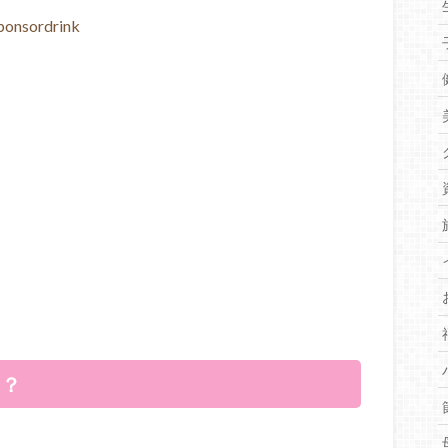
ponsordrink
！？