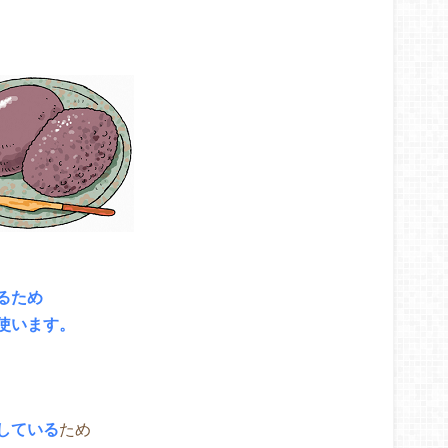
るため
使います。
している
ため