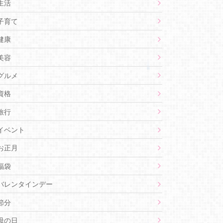
生活
子育て
健康
美容
グルメ
資格
旅行
イベント
お正月
福袋
バレンタインデー
節分
母の日