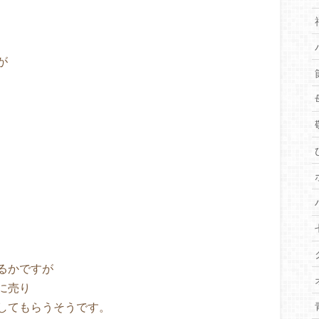
が
るかですが
に売り
してもらうそうです。