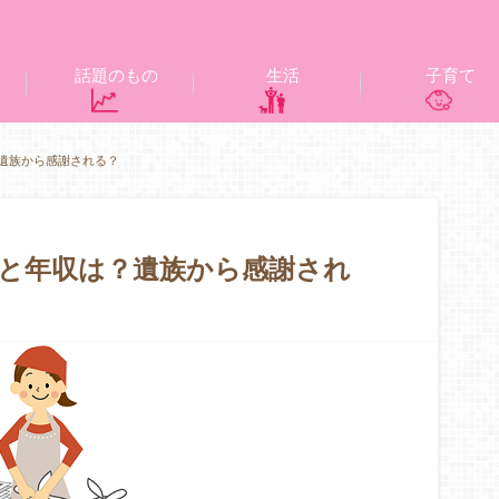
話題のもの
生活
子育て
遺族から感謝される？
と年収は？遺族から感謝され