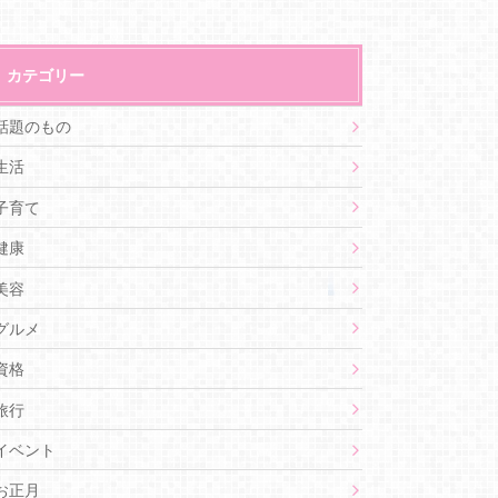
カテゴリー
話題のもの
生活
子育て
健康
美容
グルメ
資格
旅行
イベント
お正月