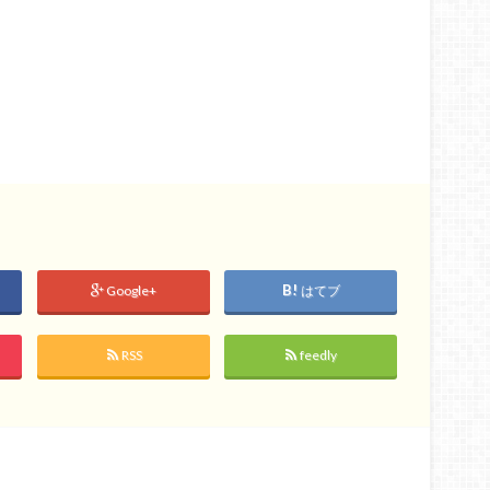
Google+
はてブ
RSS
feedly