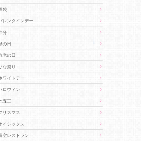
福袋
バレンタインデー
節分
母の日
敬老の日
ひな祭り
ホワイトデー
ハロウィン
七五三
クリスマス
オイシックス
青空レストラン