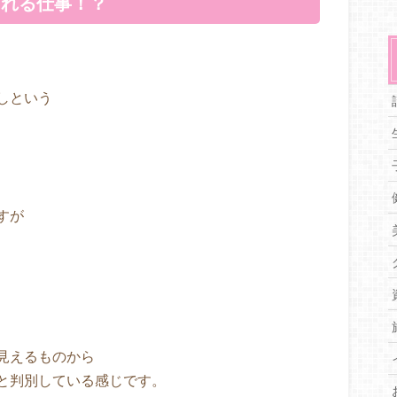
される仕事！？
しという
すが
見えるものから
と判別している感じです。