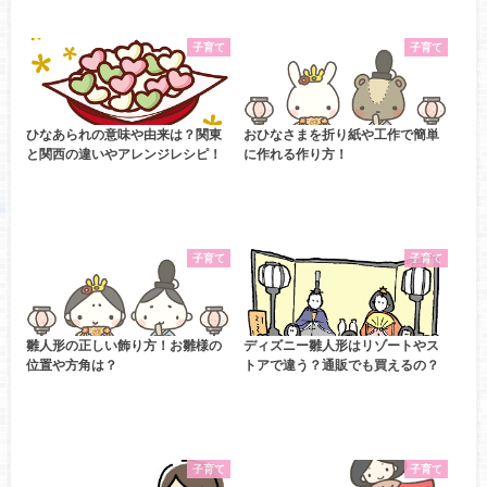
子育て
子育て
ひなあられの意味や由来は？関東
おひなさまを折り紙や工作で簡単
と関西の違いやアレンジレシピ！
に作れる作り方！
子育て
子育て
雛人形の正しい飾り方！お雛様の
ディズニー雛人形はリゾートやス
位置や方角は？
トアで違う？通販でも買えるの？
子育て
子育て