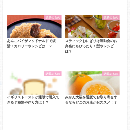
話題のもの
話題のもの
あんこパイがマクドナルドで復
スティックおにぎりは運動会のお
活！カロリーやレシピは！？
弁当にもぴったり！型やレシピ
は？
話題のもの
話題のもの
イギリストーストが通販で購入で
みかん大福を通販でお取り寄せす
きる？種類や作り方は！？
るならどこのお店がおススメ！？